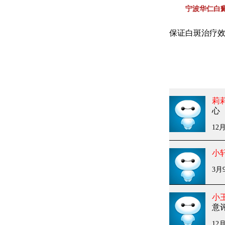
宁波华仁白
保证白斑治疗
莉
心
12月
小
3月9
小
意
12