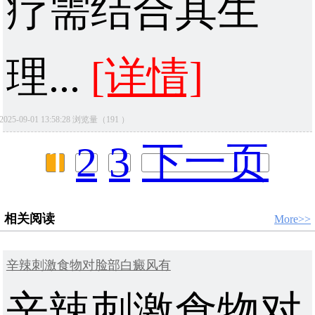
疗需结合其生
理...
[详情]
2025-09-01 13:58:28 浏览量（191 ）
1
2
3
下一页
相关阅读
More>>
辛辣刺激食物对脸部白癜风有
辛辣刺激食物对