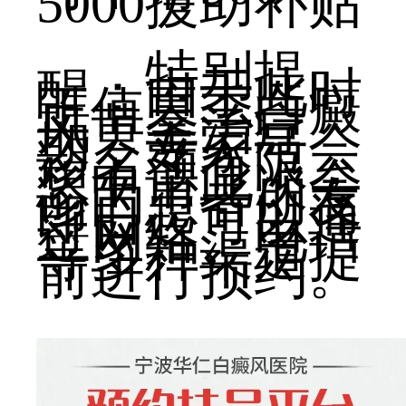
5000援助补贴
特别提
醒：由于此时
正值夏季白癜
风黄金治疗
期，专家号会
诊名额有限，
想申请此次会
诊的患者朋友
即日起可以通
过网络、电话
等多种渠道提
前进行预约。