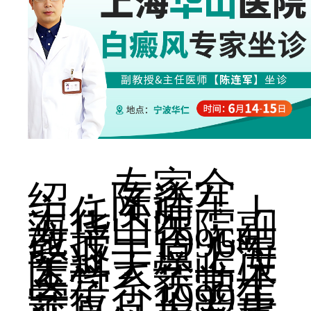
专家介
绍：陈连军，
主任医师，上
海华山医院副
教授，1996年
毕业于原上海
医科大学临床
医学系获学士
学位。1999年