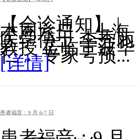
【会诊通知】 |
本周六日，上海
医学博士 李秀丽
教授 莅临宁波华
仁， 专家号预...
[详情]
患者福音：9 月 6-7 日
患者福音：9 月