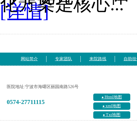
化方案是核心...
[详情]
网站简介
专家团队
来院路线
自助挂
医院地址:宁波市海曙区丽园南路526号
Html地图
0574-27711115
xml地图
Txt地图