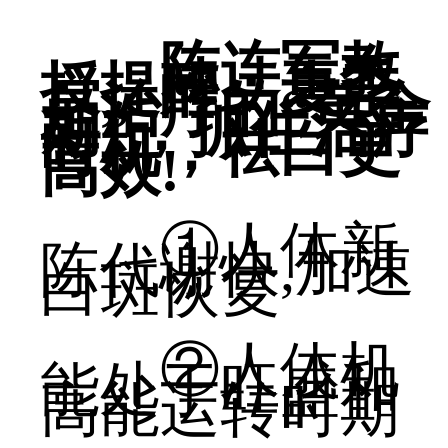
陈连军教
授提醒：夏季
是治疗的“黄金
期”，抓住治疗
时机，祛白更
高效!
①人体新
陈代谢快,加速
白斑恢复
②人体机
能处于旺盛和
高能运转时期