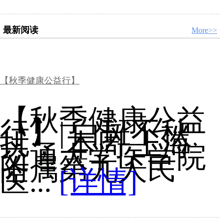
最新阅读
More>>
【秋季健康公益行】
【秋季健康公益
行】| 白斑不秋
扰， 本周 上海
交通大学医学院
附属第九人民
医...
[详情]