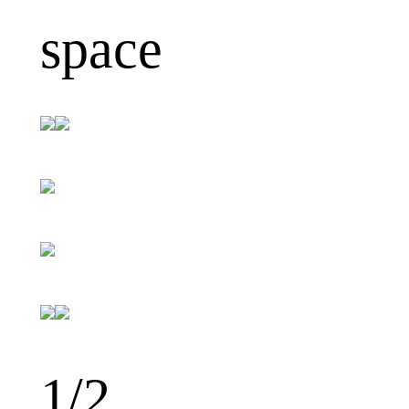
space
1
/2