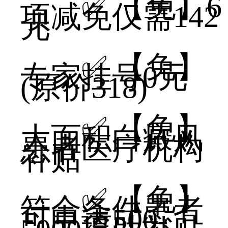
✅ 【免】6
项减免仅需142
元
✅ 【免】
专家挂号0元
(原价318)
✅ 【免】
大面积白癜风
患者医疗机构
补贴
✅ 【免】
符合条件患者
可申请500-