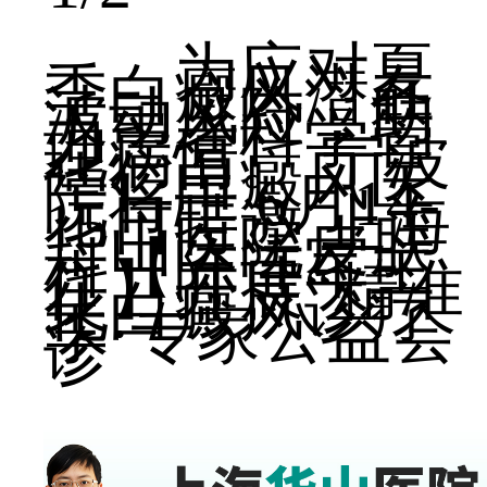
为应对夏
季白癜风潜在
波动风险，助
力患者科学管
理病情。​​ ​宁波
华仁白癜风医
院将于 ​6月14-
15日特邀 ​上海
华山医院皮肤
科【陈连军主
任】​开展“精准
化白癜风诊疗
季·专家公益会
诊