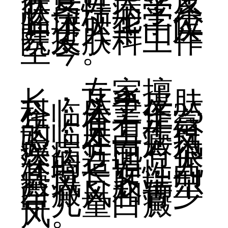
获复旦大学皮
肤与性病学系
临床硕士学位
并进入华山医
院皮肤科工作
至今。
专家擅
长：从事皮肤
科临床工作25
年，有着丰富
的临床工作经
验，在白癜风
疾病方面有很
深的造诣，尤
其擅长女性白
癜风、肢端型
白癜风和青少
年儿童白癜
风。