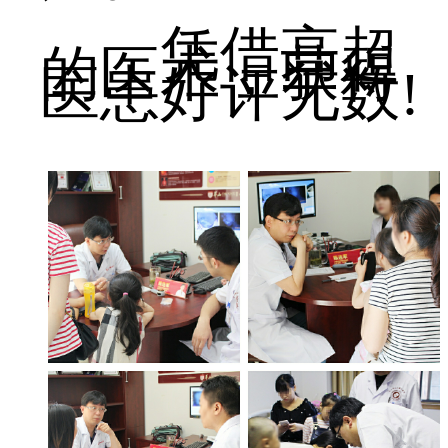
凭借高超
的医术，获得
医患好评无数!