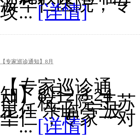
波华仁医院，专
攻...
[详情]
【专家巡诊通知】8月
【专家巡诊通
知】8月2 3 24
日，杭三院 王苏
主任 亲临 宁波
华仁 ，专家一对
一...
[详情]