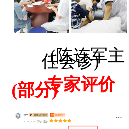
(陈连军主
任会诊)
专家评价
(部分)