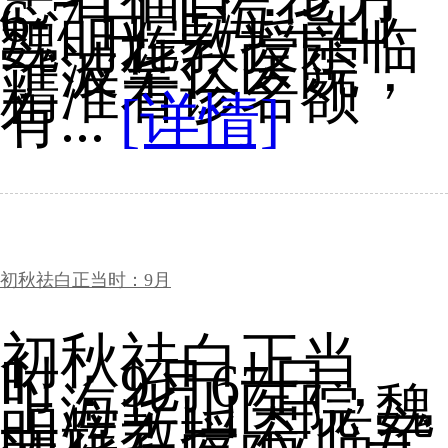
6-7 日上海华山
魏明辉教授亲临
宁波华仁医院，
精准看诊名额
有...
[详情]
初秋祛白正当时：9月
初秋祛白正当
时：9月67日，
上海华山医院 魏
明辉教授 莅临宁