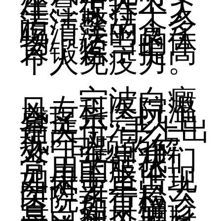
注意个人卫
生，保持个人
清洁整洁，多
吃清淡的食
物，适当的体
育锻炼，提高
个人免疫力。
宁波白癜
风专科医院温
馨提示：以上
是关于“手上出
现白斑怎么
办”问题的解
答，手是我们
常用的肢体，
如果手上出现
白斑要早点去
医院进行检
查，如果确诊
是白癜风要赶