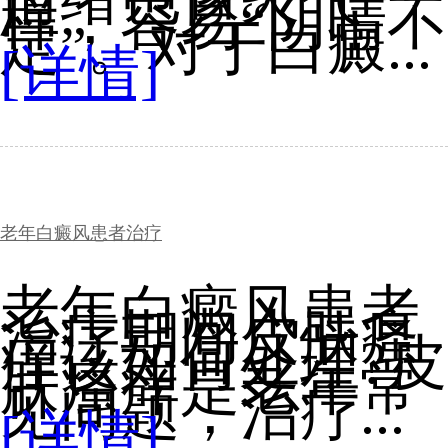
样，容易“阴晴不
定”。对于白癜...
[详情]
老年白癜风患者治疗
老年白癜风患者
治疗期间皮肤瘙
痒该如何处理?皮
肤瘙痒是老年常
见问题，治疗...
[详情]