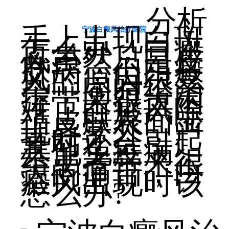
分析
手上出现白斑
宁波白癜风治疗医院
怎么办，白癜
风虽然只是皮
肤病，但白癜
风的原因很复
杂，同时给治
疗带来很大困
难，白癜风除
了皮肤表面出
现异常外，严
重时还会引起
其他免疫病，
给患者带来很
大的痛苦，白
癜风出现时该
怎么办?