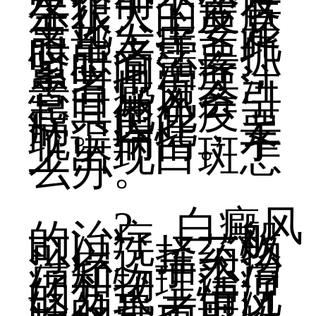
发作前不会发
生很大的皮肤
变化，主要是
患部发痒，此
时患者需要抓
紧时间治疗，
患者也需要注
意白癜风会引
起其他免疫
病。因此，要
耽误病情。手
上出现白斑怎
么办。
2、白癜风
的治疗，一般
可以选择药物
治疗、手术治
疗和物理治疗
的方式，情况
轻的患者可以