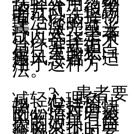
选择外用药物
的方式，但患
者可以选择物
理治疗的方
式，激光或光
疗方式，患者
可以选择手术
治疗方式但
是，大面积白
癜风患者不适
用于这种方
法。
3、患者要
减轻心理负
担，保持愉快
的心情对白癜
风的治疗有很
大的效果，白
癜风出现时要