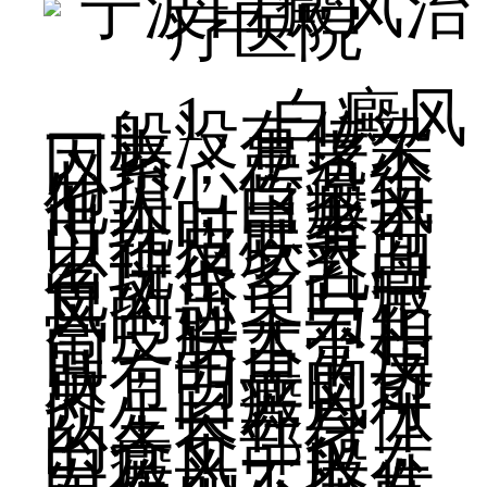
1、白癜风
一般没有传染
因素，患者不
必担心传染给
他人，白癜风
出现时患者可
以在皮肤表面
出现很多乳白
色斑点，白癜
风的边界与正
常皮肤大不相
同，与正常皮
肤有明显的边
界，白癜风可
以生长在身体
的各个部位，
白癜风一般在