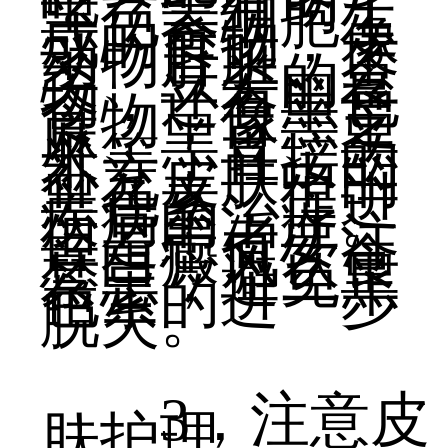
吃一些有助于
黑色素细胞生
成的食物，像
动物肝脏、蛋
类、豆类的食
物，还有黑色
食物，像黑芝
麻、黑豆、黑
米等，直接的
补充皮肤中的
黑色素，促进
疾病的治疗。
但是患者要注
意白癜风饮食
禁忌，避免黑
色素的进一步
脱失。
3，注意皮
肤护理