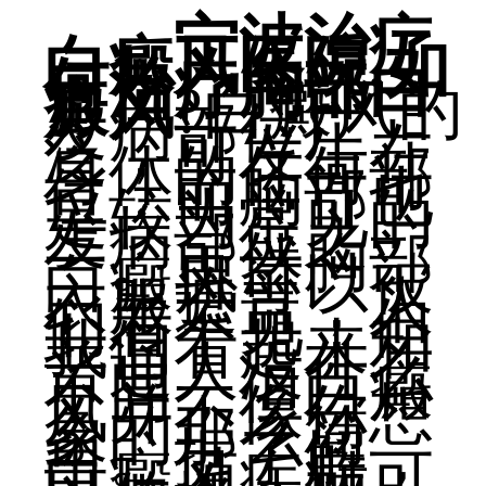
宁波治疗
白癜风医院,如
何治疗胸部白
癜风
?白癜风的
发病部位广
泛，可发生在
身体的任何部
位，而胸部也
是较为常见的
发病部位之
一。虽然胸部
白癜风可以被
衣服遮盖，人
们看不见，但
我们看起来和
普通人没什么
不同，但白癜
风并不像你想
象的那么简
单。据了解，
白癜风疾病可