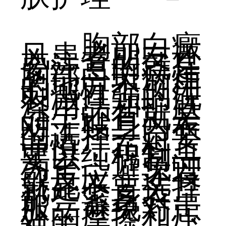
胸部白癜
风患者朋友还
要注意的就是
胸部白斑病灶
的地方不可用
刺激性强的洗
涤用品和护肤
品，还有就是
对于贴身内衣
的选择一定要
谨慎，布料上
要以纯棉制品
为主，避免过
敏反应，还有
就是不要选择
那些紧身衣
服，避免对患
处的摩擦和压