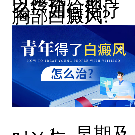
以传播。那
么，如何治疗
胸部白癜风?
1，早期及