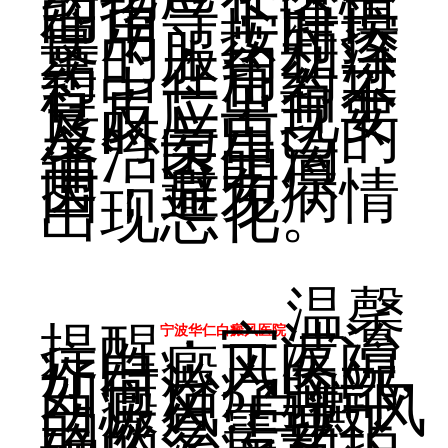
的指导下谨慎
使用，按时按
量的服药和涂
药，在用药过
程中一旦有不
良反应出现要
及时与自己的
主治医生沟
通，查明原
因，避免病情
出现恶化。
温馨
提醒：宁波治
宁波华仁白癜风医院
疗白癜风医院,
如何治疗胸部
白癜风?白癜风
的恢复需要正