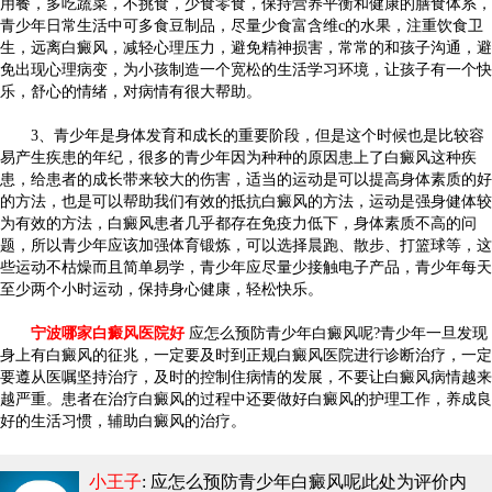
用餐，多吃蔬菜，不挑食，少食零食，保持营养平衡和健康的膳食体系，
青少年日常生活中可多食豆制品，尽量少食富含维c的水果，注重饮食卫
生，远离白癜风，减轻心理压力，避免精神损害，常常的和孩子沟通，避
免出现心理病变，为小孩制造一个宽松的生活学习环境，让孩子有一个快
乐，舒心的情绪，对病情有很大帮助。
3、青少年是身体发育和成长的重要阶段，但是这个时候也是比较容
易产生疾患的年纪，很多的青少年因为种种的原因患上了白癜风这种疾
患，给患者的成长带来较大的伤害，适当的运动是可以提高身体素质的好
的方法，也是可以帮助我们有效的抵抗白癜风的方法，运动是强身健体较
为有效的方法，白癜风患者几乎都存在免疫力低下，身体素质不高的问
题，所以青少年应该加强体育锻炼，可以选择晨跑、散步、打篮球等，这
些运动不枯燥而且简单易学，青少年应尽量少接触电子产品，青少年每天
至少两个小时运动，保持身心健康，轻松快乐。
宁波哪家白癜风医院好
应怎么预防青少年白癜风呢?青少年一旦发现
身上有白癜风的征兆，一定要及时到正规白癜风医院进行诊断治疗，一定
要遵从医嘱坚持治疗，及时的控制住病情的发展，不要让白癜风病情越来
越严重。患者在治疗白癜风的过程中还要做好白癜风的护理工作，养成良
好的生活习惯，辅助白癜风的治疗。
小王子
: 应怎么预防青少年白癜风呢
此处为评价内