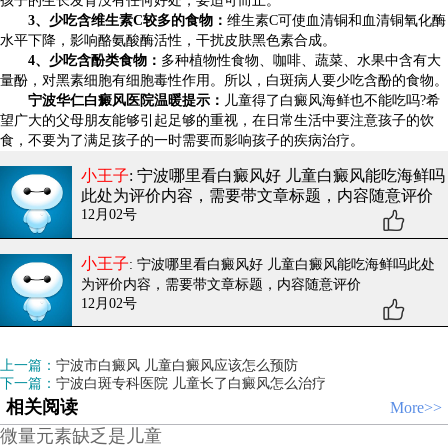
孩子的生长发育没有任何好处，要适可而止。
3、少吃含维生素C较多的食物：
维生素C可使血清铜和血清铜氧化酶
水平下降，影响酪氨酸酶活性，干扰皮肤黑色素合成。
4、少吃含酚类食物：
多种植物性食物、咖啡、蔬菜、水果中含有大
量酚，对黑素细胞有细胞毒性作用。所以，白斑病人要少吃含酚的食物。
宁波华仁白癜风医院温暖提示：
儿童得了白癜风海鲜也不能吃吗?希
望广大的父母朋友能够引起足够的重视，在日常生活中要注意孩子的饮
食，不要为了满足孩子的一时需要而影响孩子的疾病治疗。
小王子
: 宁波哪里看白癜风好 儿童白癜风能吃海鲜吗
此处为评价内容，需要带文章标题，内容随意评价
12月02号
小王子
: 宁波哪里看白癜风好 儿童白癜风能吃海鲜吗
此处
为评价内容，需要带文章标题，内容随意评价
12月02号
上一篇：
宁波市白癜风 儿童白癜风应该怎么预防
下一篇：
宁波白斑专科医院 儿童长了白癜风怎么治疗
相关阅读
More>>
微量元素缺乏是儿童