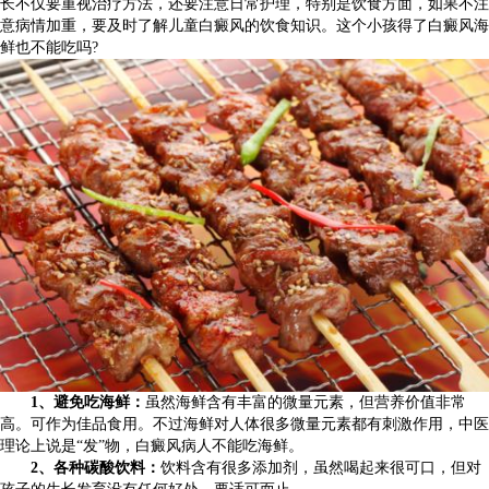
长不仅要重视治疗方法，还要注意日常护理，特别是饮食方面，如果不注
意病情加重，要及时了解儿童白癜风的饮食知识。这个小孩得了白癜风海
鲜也不能吃吗?
1、避免吃海鲜：
虽然海鲜含有丰富的微量元素，但营养价值非常
高。可作为佳品食用。不过海鲜对人体很多微量元素都有刺激作用，中医
理论上说是“发”物，白癜风病人不能吃海鲜。
2、各种碳酸饮料：
饮料含有很多添加剂，虽然喝起来很可口，但对