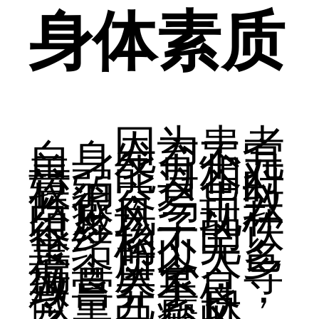
身体素质
因为患者
自身发育不完
善，能力相对
较弱，这个时
候很容易导致
白癜风，现在
很多孩子的饮
食结构不完
善，所以大多
偏食厌食，导
致营养不良，
微量元素缺
乏，白癜风。