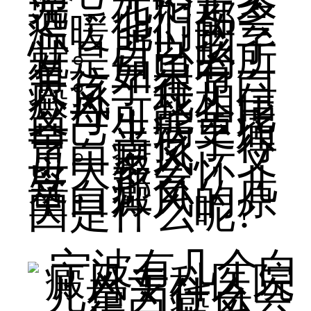
光，无论走多
远，他们都会
温暖他们的
心。所以孩子
就是自己的所
有。如果有一
天孩子得了白
癜风，我相信
父母可能会比
自己生病更痛
苦。当孩子得
了白癜风，父
母大多会怀
疑。那么，儿
童白癜风的原
因是什么呢?