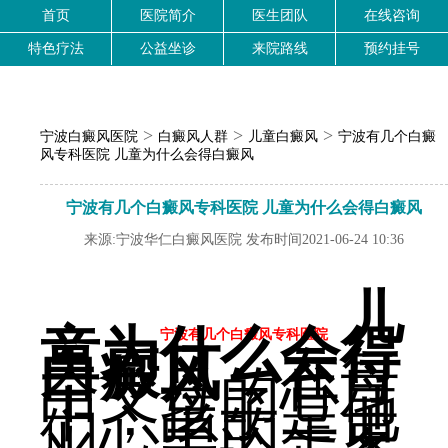
首页
医院简介
医生团队
在线咨询
特色疗法
公益坐诊
来院路线
预约挂号
>
>
>
宁波白癜风医院
白癜风人群
儿童白癜风
宁波有几个白癜
风专科医院 儿童为什么会得白癜风
宁波有几个白癜风专科医院 儿童为什么会得白癜风
来源:宁波华仁白癜风医院 发布时间2021-06-24 10:36
儿
童为什么会得
宁波有几个白癜风专科医院
白癜风
，在每
个父母的心目
中，孩子是他
们心中的一束