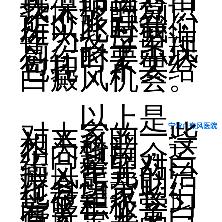
我保护的意识
还不够强烈，
所以此时我们
作为父母要注
意，孩子出现
创伤时要小心
包扎，不要给
白癜风机会。
以上是
对大家的一些
宁波白癜风医院
相关科普，这
个问题的介
绍，希望对白
癜风患儿的治
疗有所帮助。
也希望家长们
能够积极学习
有关于儿童白