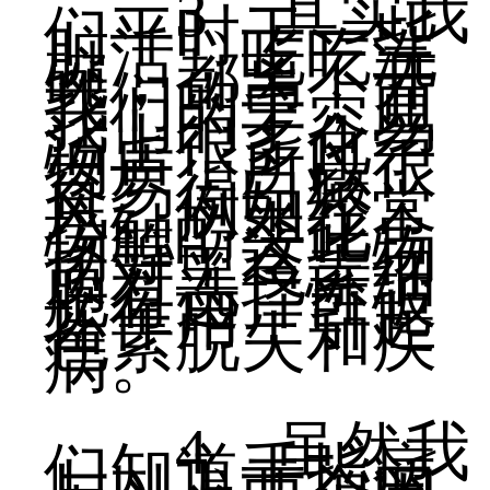
3、其实我
们平时干一些
脏活，吃吃洗
碗，都离不开
我们的手，而
我们的手容易
沾上很多化学
物质，所以很
容易得白癜
风。例如经常
接触酚类化合
物等，这些物
质对黑色素细
胞有选择性破
坏作用，引起
色素脱失和疾
病。
4、虽然我
们知道手指病