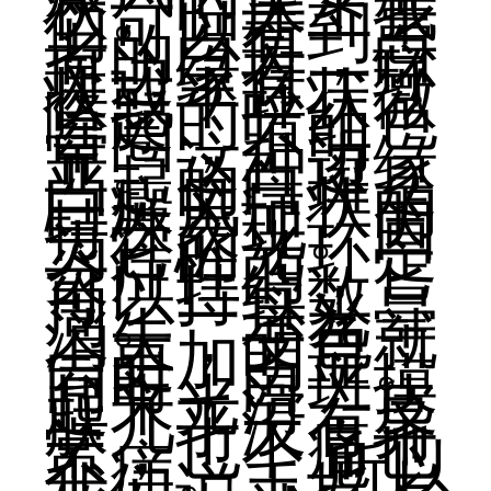
状。临床上我
们可以看到患
者的白斑，白
斑边缘有一环
状或半环状微
隆起的暗红色
晕圈，不明
显。这种边缘
凸起的白斑是
白癜风症状的
特殊表现。因
为它的光环是
炎症性的，它
可以持续数
周。一旦光晕
消失，变色就
会更加明显。
同时，白斑摸
起来光滑，皮
肤几乎没有异
常，也不痛也
不痒。 ，所以