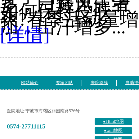
多，白癜风患者
如何保持皮肤干
爽?春季活动量增
加，出汗增多...
[详情]
网站简介
专家团队
来院路线
自助挂
医院地址:宁波市海曙区丽园南路526号
Html地图
0574-27711115
xml地图