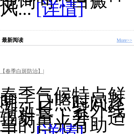
地询问：白癜
风...
[详情]
最新阅读
More>>
【春季白斑防治】|
春季气候特点鲜
明，日照时间逐
渐延长，紫外线
辐射量上升。适
当的日光有助
于...
[详情]