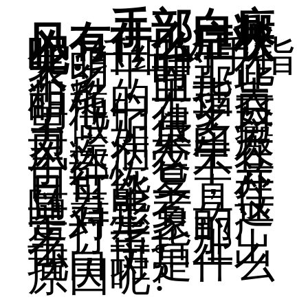
手部白癜
风有什么症状
呢?
纤细的手指
表明平时工作
不多，而那些
粗糙的手指表
明他们在平日
里做了很多努
力，如果白癜
风疾病发生在
手部，它不会
自行恢复，并
且可能一直伴
随着患者。这
是对形象的严
重打击。那
么，手指上出
现白斑是什么
原因呢?