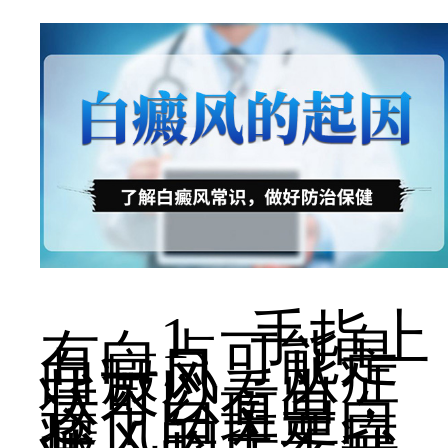
1、手指上
有白点可能是
白癜风，从症
状可以看出，
这个白斑是白
癜风的主要症