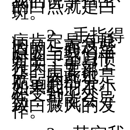
我们说手指上
的白点就是白
斑。
2、手指得
病肯定是有原
因的，而这些
原因与我们平
时的手部习惯
有关。手是工
作的主要部
分，因此也是
脆弱的部分。
如果我们不小
心受到了外
伤，可能会导
致白癜风的发
作。