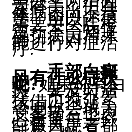
与以上两个因
素有关，但具
体病因尚不清
楚，所以还是
需要去医院检
查一下，知道
确切病因后才
能进行对症治
疗.
手部白癜
风有什么症状
呢?
如果你有白
斑，要及时治
疗，千万不要
找借口拖延，
否则你会成为
受害者。也衷
心希望每一位
白癜风患者都
能早日恢复。