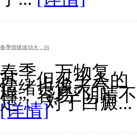
春季情绪波动大，白
春季，万物复
苏，但不少人的
情绪也像天气一
样，容易“阴晴不
定”。对于白癜...
[详情]