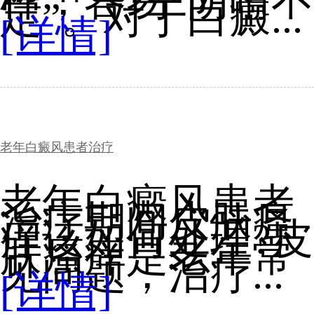
样，容易“阴晴不
定”。对于白癜...
[详情]
老年白癜风患者治疗
老年白癜风患者
治疗期间皮肤瘙
痒该如何处理?皮
肤瘙痒是老年常
见问题，治疗...
[详情]