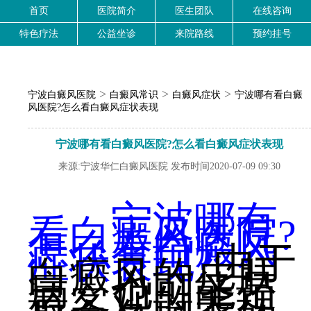
首页
医院简介
医生团队
在线咨询
特色疗法
公益坐诊
来院路线
预约挂号
>
>
>
宁波白癜风医院
白癜风常识
白癜风症状
宁波哪有看白癜
风医院?怎么看白癜风症状表现
宁波哪有看白癜风医院?怎么看白癜风症状表现
来源:宁波华仁白癜风医院 发布时间2020-07-09 09:30
宁波哪有
看白癜风医院?
怎么看白癜风
症状表现?
由于
白癜风的皮肤
病，也可能是
最客观的表现