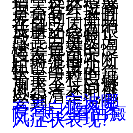
话，皮肤造成
损害社会位置
是会有红斑的
显现的，并且
在自己周围的
皮肤还会有很
严重的烧灼
感，白斑因为
这些色素的慢
慢发展沉淀，
白斑范围不断
扩散速度加
快，白斑的危
害最大程度就
加大了，白癜
风患者之间可
以很清楚地感
受到。
宁波哪
有看白癜风医
院?怎么看白癜
风症状表现?