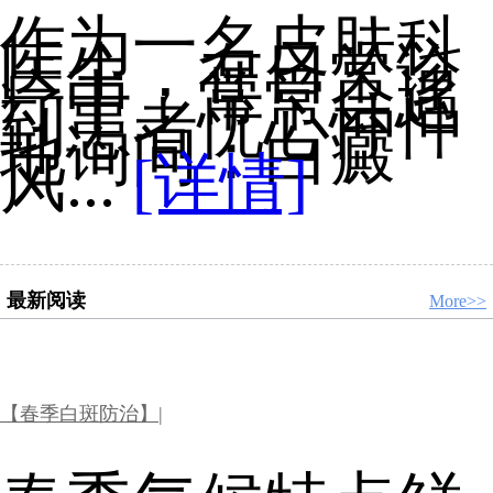
作为一名皮肤科
医生，在日常诊
疗中，常常会遇
到患者忧心忡忡
地询问：白癜
风...
[详情]
最新阅读
More>>
【春季白斑防治】|