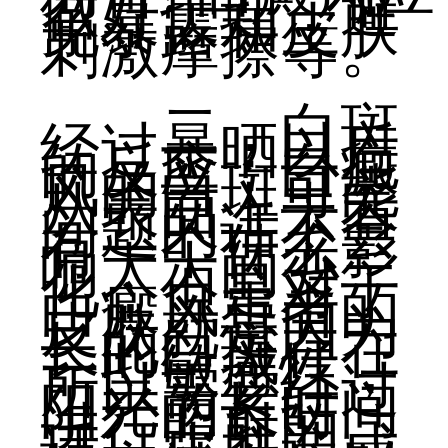
做好护理，避
免暴露和皮肤
刺激摩擦等。
二，白斑
经过暴晒以后
的反应：白癜
风的白斑可能
从表面上去看
问题的话不会
有一个什么影
响太大的变
化，但是对于
白癜风患者的
皮肤就是因为
长的白斑存在
一些敏感性，
所以需要经过
阳光的长时间
进行照射的