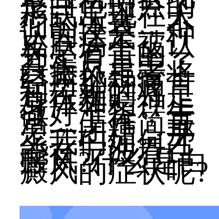
是白色斑点的
形式出现在人
们的体表，不
认为这是一种
皮肤病不被认
为是有害的，
其实只是患了
白癜风患者将
经历那种痛苦
和苦难的将是
身体和精神上
做好准备，生
活，工作简直
是一团糟。那
么我们如何才
能在宁波看白
癜风?什么是白
癜风的症状呢?