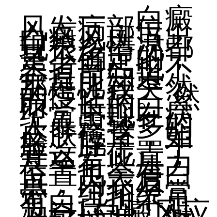
一，白癜
风发病部位：
白癜风斑点出
现很多情况都
是不确定的，
患者自己也不
会提前知道，
那是比较突然
的慢性病。 然
而，长的白点
经常出现在病
人暴露较多的
皮肤位置，如
脸、脖子、手
等这些位置，
甚至有些压力
位置也会有白
点，内衣肩
带、纽扣经常
有白点也不足
为奇! 白癜风应