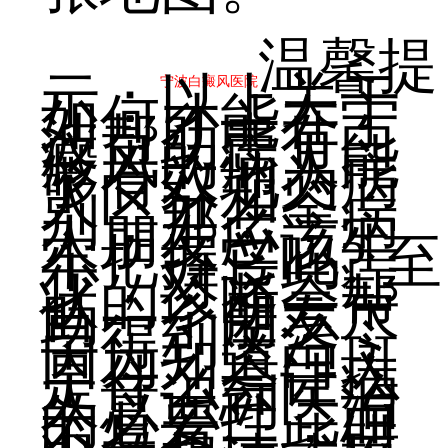
温馨提
示：以上关于
宁波白癜风医院
如何才能在宁
波帮助患有白
癜风的病人能
够有效地为病
人区分和鉴
别，那么，病
人朋友应该牢
牢把握它吗? 至
少，对这些症
状的诊断会帮
助一个朋友尽
早得到医治，
因为知道白斑
是什么会让病
人意识到医治
的必要性，而
不是有一些错