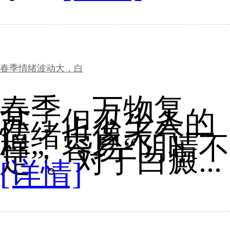
春季情绪波动大，白
春季，万物复
苏，但不少人的
情绪也像天气一
样，容易“阴晴不
定”。对于白癜...
[详情]