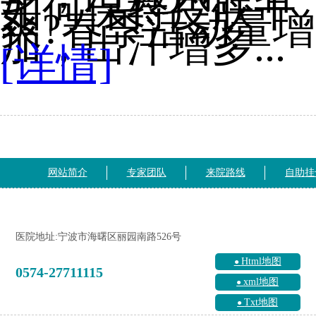
如何保持皮肤干
爽?春季活动量增
加，出汗增多...
[详情]
网站简介
专家团队
来院路线
自助挂
医院地址:宁波市海曙区丽园南路526号
Html地图
0574-27711115
xml地图
Txt地图