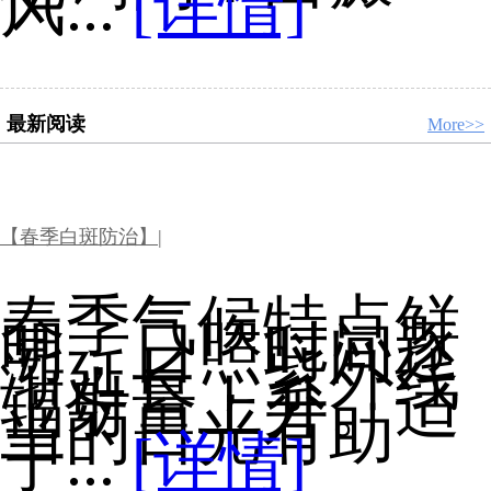
风...
[详情]
最新阅读
More>>
【春季白斑防治】|
春季气候特点鲜
明，日照时间逐
渐延长，紫外线
辐射量上升。适
当的日光有助
于...
[详情]