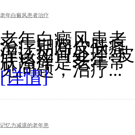
老年白癜风患者治疗
老年白癜风患者
治疗期间皮肤瘙
痒该如何处理?皮
肤瘙痒是老年常
见问题，治疗...
[详情]
记忆力减退的老年患