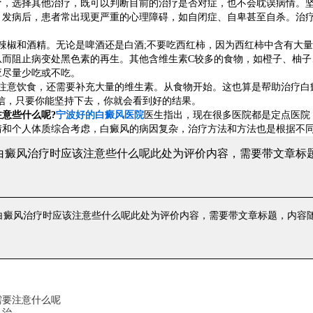
疗，选择其他治疗，既可以判断目前的治疗是否对症，也不会耽误病情。
。发病后，患者常出现更严重的心理障碍，如自闭症、自卑甚至自杀。治
椒和酒精。无论是啤酒还是白酒;不要吃西红柿，因为西红柿中含有大量
从而阻止病变处黑色素的再生。其他含维生素C较多的食物，如橙子、柚子
应尽量少吃或不吃。
意饮食，还需要补充大量的维生素。从食物开始。这也算是帮助治疗白癜
信，只要你能坚持下去，你就会看到好的结果。
意些什么呢?
宁波好的白癜风医院
医生指出，现在很多医院都是定点医院
情和个人体质综合考虑，白癜风的病因复杂，治疗方法和方法也是根据不
 白癜风治疗时应该注意些什么呢
此处为评价内容，需要带文章标
 白癜风治疗时应该注意些什么呢
此处为评价内容，需要带文章标题，内容
需要注意什么呢
么治