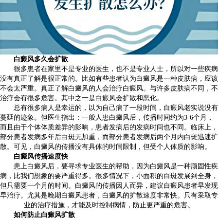
白癜风多久会扩散
很多患者在家里不是专业的医生，也不是专业人士，所以对一些疾病
没有真正了解是很正常的。比如有些患者认为白癜风是一种皮肤病，应该
不会太严重。真正了解白癜风的人会治疗白癜风。与许多皮肤病不同，不
治疗会有很多危害。其中之一是白癜风会扩散和恶化。
总有很多病人是幸运的，以为自己病了一段时间，白癜风老实说没有
蔓延的迹象。但医生指出：一般人患白癜风后，传播时间约为3-6个月，
而且由于个体体质差异的影响，患者发病后的发病时间也不同。临床上，
部分患者发病多年后白斑无加重，而部分患者发病后两个月内白斑迅速扩
散。可见，白癜风的传播没有具体的时间限制，但受个人体质的影响。
白癜风传播速度快
患上白癜风后，要寻求专业医生的帮助，因为白癜风是一种顽固性疾
病，比我们想象的要严重得多。很多情况下，小面积的白斑发展到全身，
但只需要一个月的时间。白癜风的传播因人而异，建议白癜风患者早发现
早治疗。尤其是晚期白癜风患者，白癜风的扩散速度非常快。只有采取专
业的治疗措施，才能及时控制病情，防止更严重的危害。
如何防止白癜风扩散