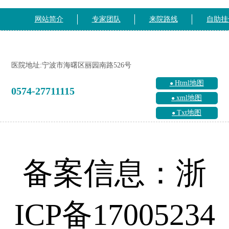
网站简介
专家团队
来院路线
自助挂
医院地址:宁波市海曙区丽园南路526号
Html地图
0574-27711115
xml地图
Txt地图
备案信息：浙
ICP备17005234