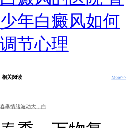
少年白癜风如何
调节心理
相关阅读
More>>
春季情绪波动大，白