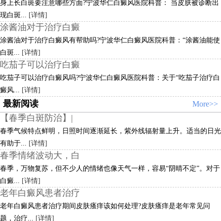
身上长白斑要注意哪些方面?宁波华仁白癜风医院科普： 当皮肤被诊断出
现白斑...
[详情]
涂酱油对于治疗白癜
涂酱油对于治疗白癜风有帮助吗?宁波华仁白癜风医院科普：“涂酱油能使
白斑...
[详情]
吃茄子可以治疗白癜
吃茄子可以治疗白癜风吗?宁波华仁白癜风医院科普：关于“吃茄子治疗白
癜风...
[详情]
最新阅读
More>>
【春季白斑防治】|
春季气候特点鲜明，日照时间逐渐延长，紫外线辐射量上升。适当的日光
有助于...
[详情]
春季情绪波动大，白
春季，万物复苏，但不少人的情绪也像天气一样，容易“阴晴不定”。对于
白癜...
[详情]
老年白癜风患者治疗
老年白癜风患者治疗期间皮肤瘙痒该如何处理?皮肤瘙痒是老年常见问
题，治疗...
[详情]