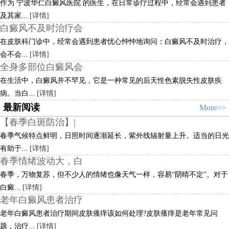
作为 宁波华仁白癜风医院 的医生，在日常诊疗过程中，经常会遇到患者
及其家...
[详情]
白癜风不及时治疗会
在皮肤科门诊中，经常会遇到患者忧心忡忡地询问：白癜风不及时治疗，
会不会...
[详情]
全身多部位白癜风会
在生活中，白癜风并不罕见，它是一种常见的后天性色素脱失性皮肤疾
病。当白...
[详情]
最新阅读
More>>
【春季白斑防治】|
春季气候特点鲜明，日照时间逐渐延长，紫外线辐射量上升。适当的日光
有助于...
[详情]
春季情绪波动大，白
春季，万物复苏，但不少人的情绪也像天气一样，容易“阴晴不定”。对于
白癜...
[详情]
老年白癜风患者治疗
老年白癜风患者治疗期间皮肤瘙痒该如何处理?皮肤瘙痒是老年常见问
题，治疗...
[详情]