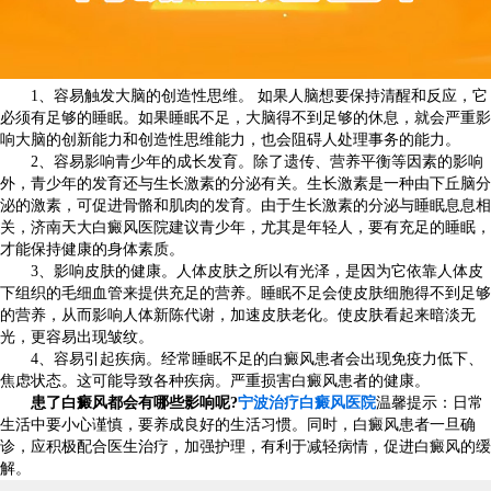
1、容易触发大脑的创造性思维。 如果人脑想要保持清醒和反应，它
必须有足够的睡眠。如果睡眠不足，大脑得不到足够的休息，就会严重影
响大脑的创新能力和创造性思维能力，也会阻碍人处理事务的能力。
2、容易影响青少年的成长发育。除了遗传、营养平衡等因素的影响
外，青少年的发育还与生长激素的分泌有关。生长激素是一种由下丘脑分
泌的激素，可促进骨骼和肌肉的发育。由于生长激素的分泌与睡眠息息相
关，济南天大白癜风医院建议青少年，尤其是年轻人，要有充足的睡眠，
才能保持健康的身体素质。
3、影响皮肤的健康。人体皮肤之所以有光泽，是因为它依靠人体皮
下组织的毛细血管来提供充足的营养。睡眠不足会使皮肤细胞得不到足够
的营养，从而影响人体新陈代谢，加速皮肤老化。使皮肤看起来暗淡无
光，更容易出现皱纹。
4、容易引起疾病。经常睡眠不足的白癜风患者会出现免疫力低下、
焦虑状态。这可能导致各种疾病。严重损害白癜风患者的健康。
患了白癜风都会有哪些影响呢?
宁波治疗白癜风医院
温馨提示：日常
生活中要小心谨慎，要养成良好的生活习惯。同时，白癜风患者一旦确
诊，应积极配合医生治疗，加强护理，有利于减轻病情，促进白癜风的缓
解。