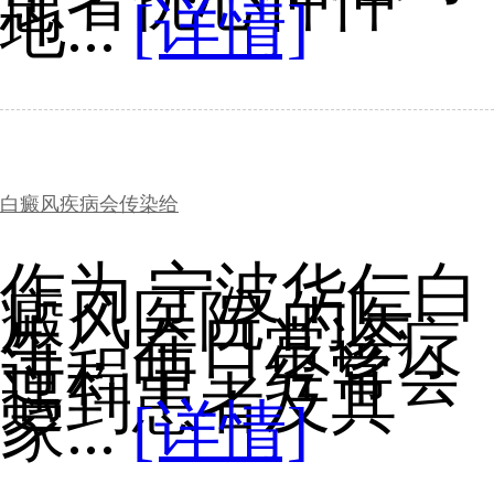
患者忧心忡忡
地...
[详情]
白癜风疾病会传染给
作为 宁波华仁白
癜风医院 的医
生，在日常诊疗
过程中，经常会
遇到患者及其
家...
[详情]