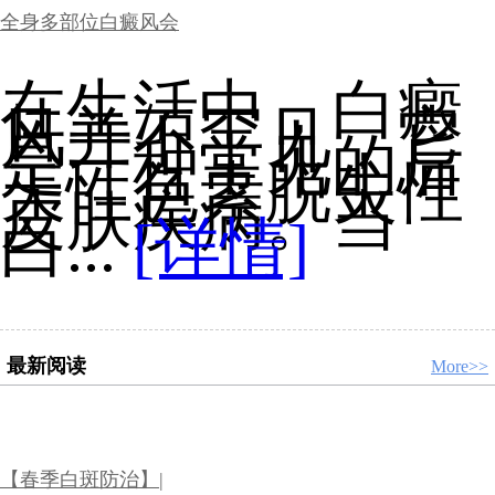
全身多部位白癜风会
在生活中，白癜
风并不罕见，它
是一种常见的后
天性色素脱失性
皮肤疾病。当
白...
[详情]
最新阅读
More>>
【春季白斑防治】|