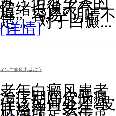
苏，但不少人的
情绪也像天气一
样，容易“阴晴不
定”。对于白癜...
[详情]
老年白癜风患者治疗
老年白癜风患者
治疗期间皮肤瘙
痒该如何处理?皮
肤瘙痒是老年常