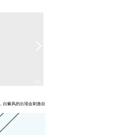
2
/2
，白癜风的出现会刺激自