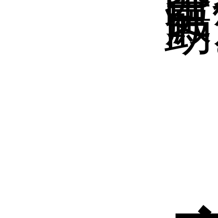
白
更
癜
助