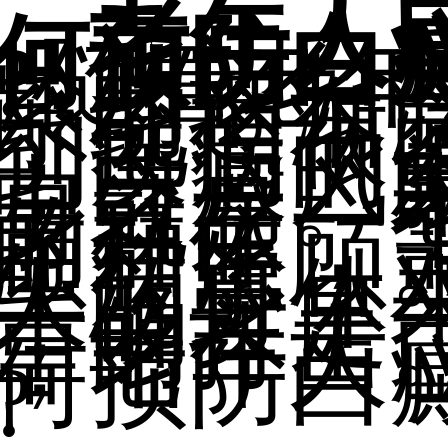
老年人
何预防白
?
随着老年
龄的增长
系统逐渐
，他们很
到疾病的
，白癜风
中之一。
身就是一
的群体，
顾和照顾
生病了，
人的身体
，确实是
重的打击
，老年人
何预防白
?