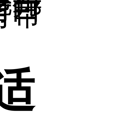
吃得
对白
有帮
适