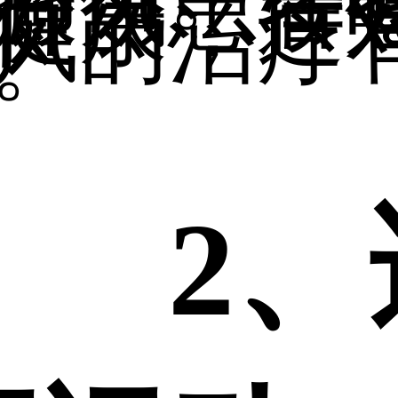
癜风患者
健康，这
风的治疗
。
2、