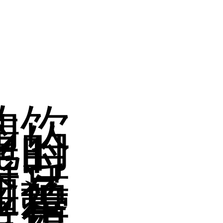
的饮
清
化的
平时
菜、
、豆
时适
和鱼
意营
老年