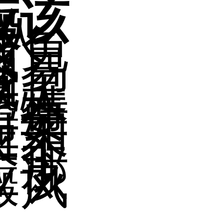
应该
癜
人
，免
减
容易
困
就是
老人
个特
需要
。如
对于
来
一个
。那
应该
癜风