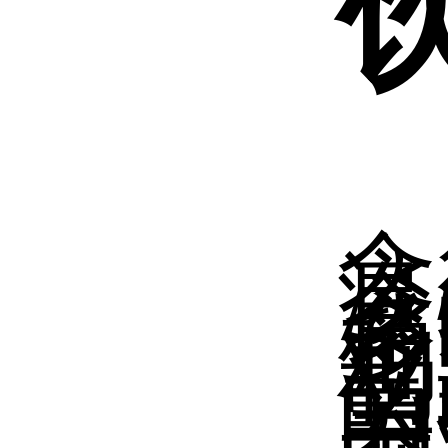
食
淡
食
多
鸡
制
当
的
养