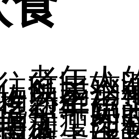
饮食
老年人
往往比较
，以易消
物为主。
吃新鲜蔬
蛋、牛奶
品等，同
增加瘦肉
摄入，注
均衡。让