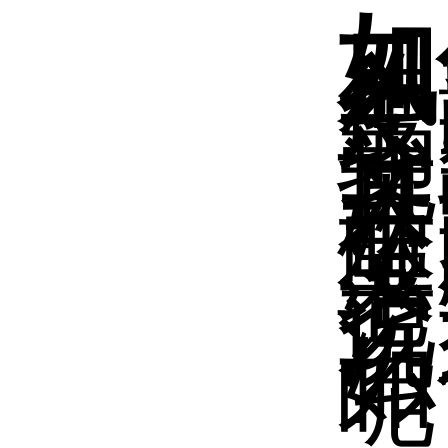
如
风
年
疫
弱
受
扰
其
本
殊
照
果
老
说
沉
么
如
呢