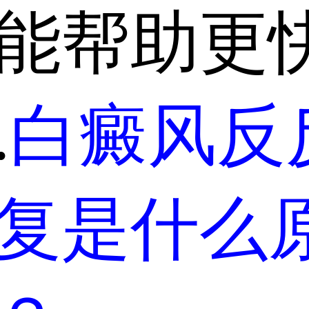
能帮助更
.
白癜风反
复是什么