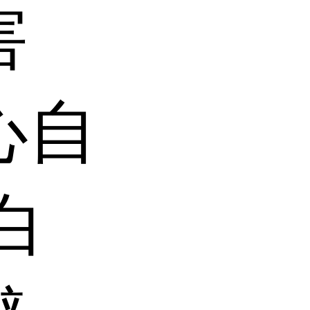
害
心自
白