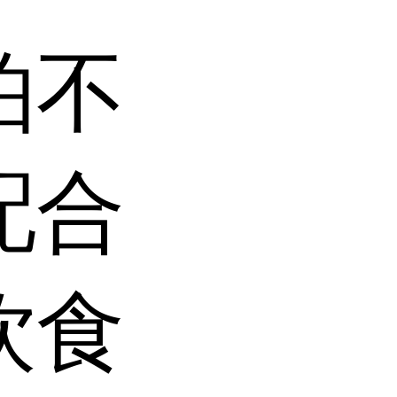
怕不
配合
饮食