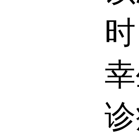
时
幸
诊