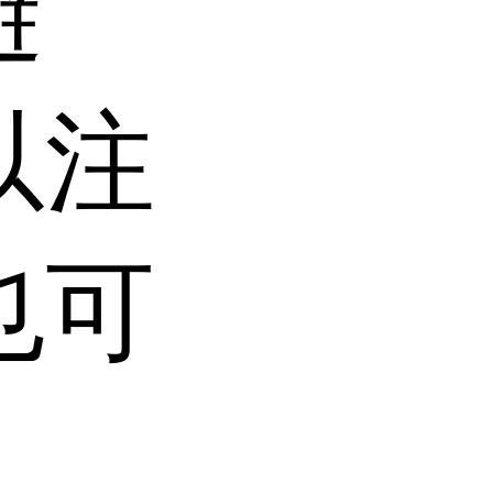
避
以注
也可