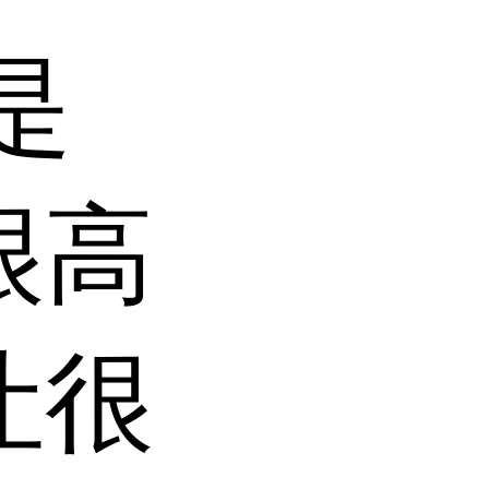
是
很高
让很