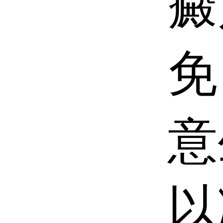
癜
免
意
以