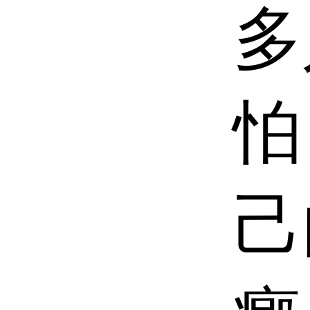
多
怕
己