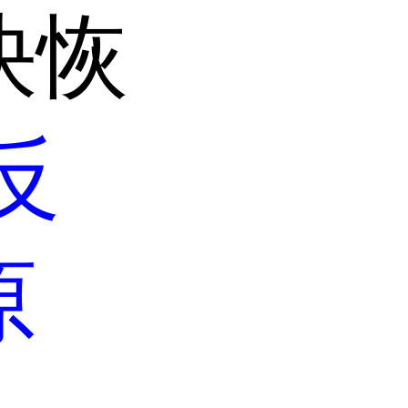
快恢
反
原