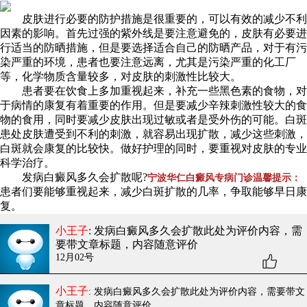
皮肤进行必要的防护措施是很重要的，可以有效的减少不利
因素的影响。首先过强的紫外线是要注意避免的，皮肤有必要进
行适当的防晒措施，但是要选择适合自己的防晒产品，对于有污
染严重的环境，患者也要注意远离，尤其是污染严重的化工厂
等，化学物质含量较多，对皮肤的刺激性比较大。
患者要在饮食上多加重视起来，补充一些黑色素的食物，对
于病情的康复有着重要的作用。但是要减少辛辣刺激性较大的食
物的食用，同时要减少皮肤出现过敏或者是受外伤的可能。白斑
患处皮肤遭受到不利的刺激，就容易出现扩散，减少这些刺激，
白斑就会康复的比较快。做好护理的同时，要重视对皮肤的专业
科学治疗。
发病白癜风多久会扩散呢?
宁波华仁白癜风专病门诊温馨提示：
患者们要能够重视起来，减少白斑扩散的几率，争取能够早日康
复。
小王子
: 发病白癜风多久会扩散
此处为评价内容，需
要带文章标题，内容随意评价
12月02号
小王子
: 发病白癜风多久会扩散
此处为评价内容，需要带文
章标题，内容随意评价