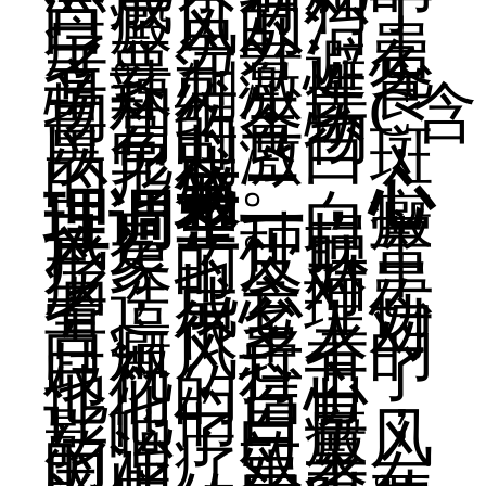
合成，有利于
白癜风的治
疗。另外，患
者要注意避免
辛辣刺激性食
物和维生素C含
量高的食物，
以免刺激白斑
的形成。
第二，心
理调整
。白癜
风是一种损害
形象的皮肤
病，也会对患
者造成心理伤
害。很多人对
白癜风患者的
歧视，打击了
他们的信心，
让他们自卑，
影响了白癜风
的治疗效果。
因此，患者在