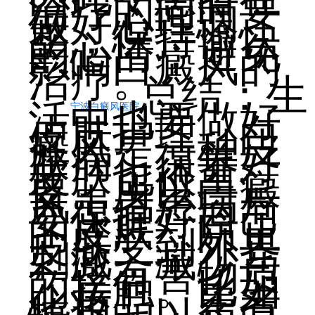
治疗的同时要
做好心理调
整，保持愉快
的心情，避免
影响白癜风的
治疗。
总结：生
活中也要做好
宁波白癜风医院
皮肤护理。白
癜风是一种皮
肤病，保养好
皮肤也很重
要。所以白癜
风患者患病后
要保护好自己
的皮肤，防止
皮肤受到外界
刺激，减少与
一些有害物质
的接触。比如
化妆品，患者