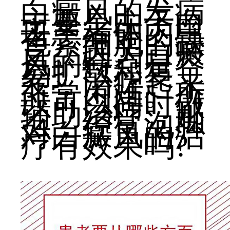
白癜风的发病
主要是由于白
斑患者体内黑
色素细胞的缺
乏。因为白癜
风的特点是容
易扩散和复
发，治疗起来
非常困难。所
以可以同时做
辅助治疗。那
么，经常泡脚
对白癜风的治
疗有效果吗?