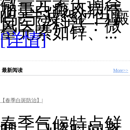
微量元素失调会
加重白癜风病情
吗?宁波华仁白癜
风医院科普：微
量元素如锌、...
[详情]
最新阅读
More>>
【春季白斑防治】|
春季气候特点鲜