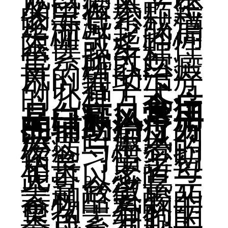
及白癜风产生
的黑色素颗粒
逐渐减少或消
失而引起的局
限性或多灶性
色素脱失损
害。所以白癜
风的辅助治疗
可以看下下方
的几种方式：
一、食疗
是白癜风常用
的辅助治疗方
法
。白癜风的
发病与患者的
饮食习惯密切
相关。患者每
天可以多吃一
些富含微量元
素和酪氨酸的
食物，有利于
黑色素细胞的