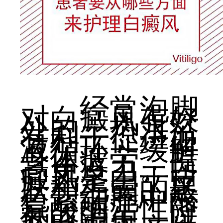
经常泡脚
对白癜风有好
处的，热水浴
有利于促进血
液循环，缓解
身体疲劳，提
高免疫力。白
癜风是由于皮
肤和毛囊的黑
色素细胞中酪
氨酸酶活性降
低或消失，以