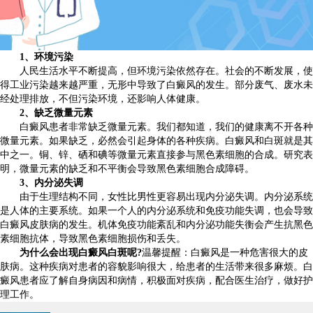
1、环境污染
人民生活水平不断提高，但环境污染依然存在。社会的不断发展，使
得工业污染越来越严重，无形中导致了白癜风的发生。部分废气、废水未
经处理排放，不但污染环境，还影响人体健康。
2、缺乏微量元素
白癜风患者非常缺乏微量元素。我们都知道，我们的健康离不开各种
微量元素。如果缺乏，必然会引起身体的各种疾病。白癜风和白斑就是其
中之一。铜、锌、硒和碘等微量元素直接参与黑色素细胞的合成。研究表
明，微量元素的缺乏和不平衡会导致黑色素细胞合成障碍。
3、内分泌失调
由于生理结构不同，女性比男性更容易出现内分泌失调。内分泌系统
是人体的主要系统。如果一个人的内分泌系统和免疫功能失调，也会导致
白癜风皮肤病的发生。机体免疫功能紊乱和内分泌功能失衡会产生抗黑色
素细胞抗体，导致黑色素细胞损伤和丢失。
为什么会出现白癜风白斑呢?
温馨提醒：白癜风是一种危害很大的皮
肤病。这种疾病对患者的容貌影响很大，给患者的生活带来很多麻烦。白
癜风患者应了解自身病因和病情，积极面对疾病，配合医生治疗，做好护
理工作。