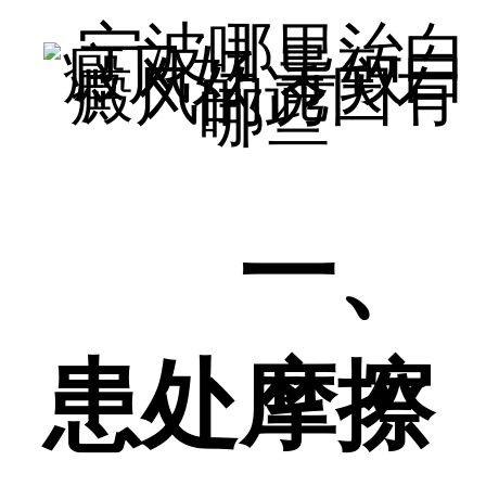
一、
患处摩擦