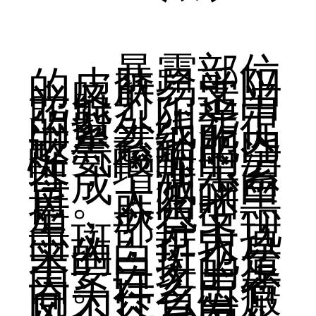
暴露部位
的皮肤易受阳
光照射，适当
照射，阳光中
的紫外线能促
进黑素细胞内
酪氨酸酶的活
性，增加黑素
合成，减少白
斑。太阳晒黑
后，肤色变
黑，部分出现
白斑，扩大原
来的白斑也是
主要白斑的原
因。许多患者
问为什么白癜
风不容易发