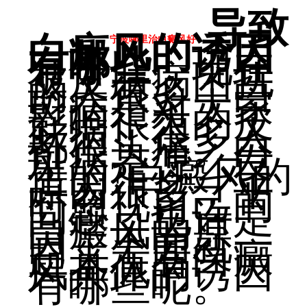
导致
白癜风的诱因
宁波哪里治白癜风好
有哪些
，现在
被皮肤病困扰
的人很多，白
斑病是对大家
影响很大的皮
肤病，很多人
都很头痛。白
斑病是怎么发
生的?白癜风的
原因很多，平
时忽视自己的
问题，也许是
白癜风的原
因，下面就一
起来看看白癜
风具体的诱因
有哪些呢。