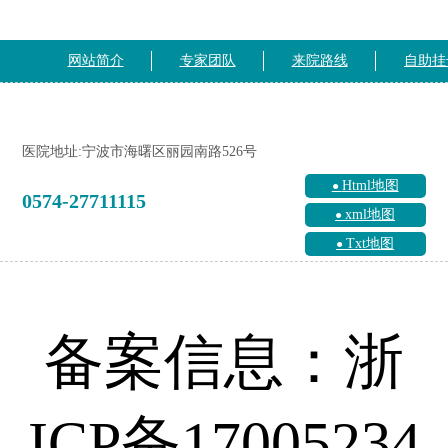
网站简介
专家团队
来院路线
自助挂
医院地址:宁波市海曙区丽园南路526号
Html地图
0574-27711115
xml地图
Txt地图
备案信息：浙
ICP备17005234