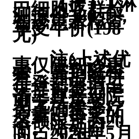
【援】T淋
巴细胞亚群检
测原价380元，
初诊患者检查
享受半价(198
元)
注(上述优
惠仅限初诊患
者，需到院检
查，并提前进
行登记申请，
未提前登记申
请，直接到院
则无法享受。
为了确保诊疗
质量，每天的
名额限定为20
个。活动时
间：2026年5月