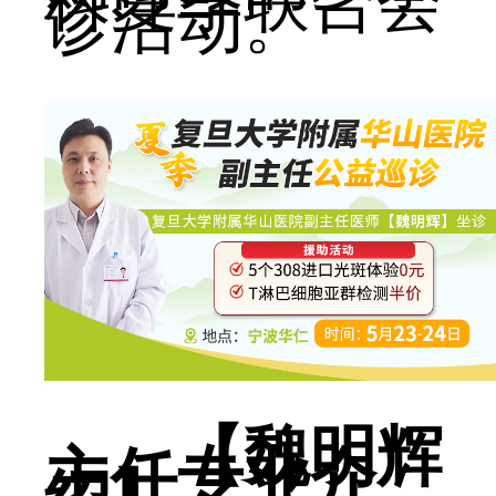
科夏季联合会
诊活动。
【魏明辉
主任专业介