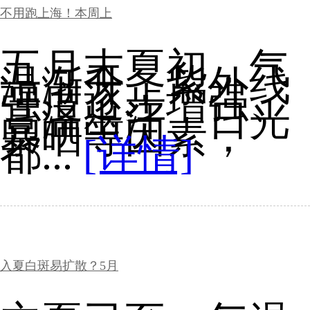
不用跑上海！本周上
五月末夏初，气
温渐升，紫外线
强度逐步增强、
高温出汗、日光
暴晒等因素，
都...
[详情]
入夏白斑易扩散？5月