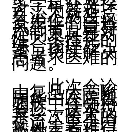
多学科交叉探
讨，为疑难、
久治不愈及反
复发作的白癜
风患者，量身
定制更具针对
性、个性化的
综合诊疗方
案，切实解决
患者求医难的
问题。
此次会诊
由复旦大学附
属华山医院魏
明辉主任领衔
会诊，这不仅
是一次医术的
交流，更是白
癜风患者难得