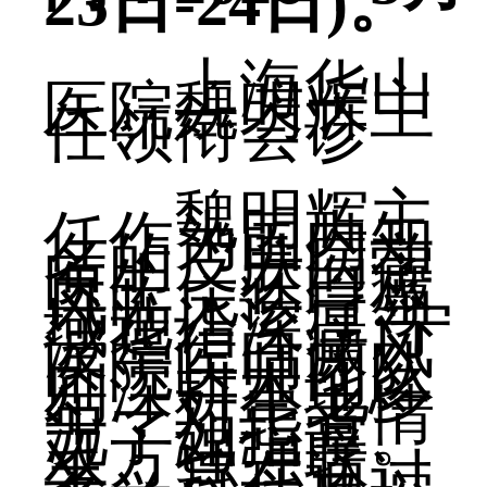
23日-24日)。
上海华山
医院魏明辉主
任领衔会诊
魏明辉主
任作为国内知
名的皮肤病学
医生，在白癜
风临床诊疗领
域造诣深厚;宁
波华仁白癜风
医院医师团队
则深耕本地多
年，对患者情
况了如指掌。
双方强强联
手，旨在通过