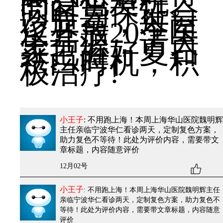
的复色契机。
同时为保证会
诊质量，每日
仅开放20个医
生号源，请大
家把握好夏日
祛白时机，积
极治疗!
小王子
: 不用跑上海！本周上海华山医院魏明辉
主任亲临宁波华仁看诊两天，定制复色方案，
助力复色不等待！
此处为评价内容，需要带文
章标题，内容随意评价
12月02号
小王子
: 不用跑上海！本周上海华山医院魏明辉主任
亲临宁波华仁看诊两天，定制复色方案，助力复色不
等待！
此处为评价内容，需要带文章标题，内容随意
评价