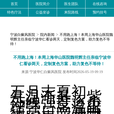
首页
医院简介
医生团队
在线咨询
特色疗法
公益坐诊
来院路线
预约挂号
>
>
宁波白癜风医院
院内新闻
不用跑上海！本周上海华山医院魏
明辉主任亲临宁波华仁看诊两天，定制复色方案，助力复色不等
待！
不用跑上海！本周上海华山医院魏明辉主任亲临宁波华
仁看诊两天，定制复色方案，助力复色不等待！
来源:宁波华仁白癜风医院 发布时间2026-05-19 09:19
五月末夏初，
气温渐升，紫
外线强度逐步
增强、高温出
汗、日光暴晒