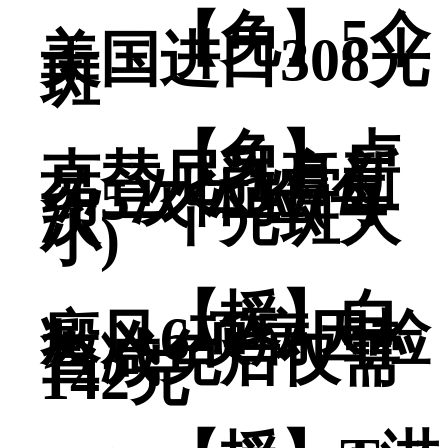
【免】5个
美国进口308光
斑
【免】卢
克替尼乳膏新
药5次体验(每
次一个光斑大
小)
【援】白
癜风6项病因检
查减免后仅需
142元