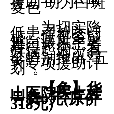
援助 助力白斑
复色
为切实降
低患者就医门
槛，让更多疑
难白癜风患者
看得起病、看
好病，本次会
诊特别推出“五
大专项援助计
划”。
【免】华
山医院医生挂
号费0元(原价
318元)