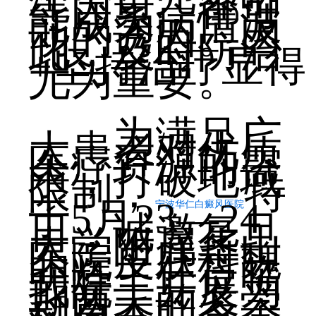
等因素，都可
能成为病情波
动的诱因。因
此，及时防治
+坚持治疗显得
尤为重要。
为满足广
大患者对优质
医疗资源的需
求，打破地域
限制，
特
于5月23—24
宁波华仁白癜风医院
日，诚邀复旦
大学附属华山
医院皮肤科魏
明辉主任莅临
我院，开展为
期两天的多学