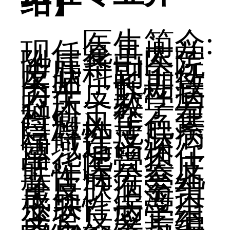
绍】
医生简介:
现任复旦大学
附属华山医院
皮肤科副主任
医师，长期致
力于皮肤性病
临床、教学与
科研工作，在
白癜风等色素
障碍性皮肤病
领域造诣深
厚。他曾担任
中华医学会皮
肤性病分会儿
童皮肤病学组
成员、上海市
皮肤性病学会
变态反应学组
成员，参与编