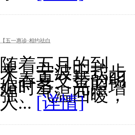
【五一惠诊·相约祛白
随着五月的到
来，宁波正式步
入春夏交替的明
媚时节。光照增
强、气温回暖，
人...
[详情]