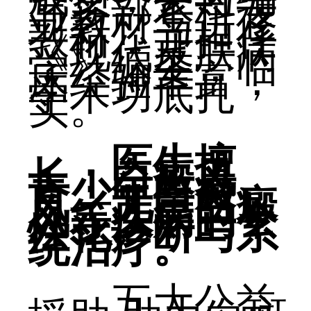
写多部本科专
业教材与进修
教材，并担任
《现代皮肤病
学》编委，临
床经验丰富，
学术功底扎
实。
医生擅
长：白癜风、
青少年白癜
风、儿童白癜
风等疾病的个
性化诊断与系
统治疗。
五大公益