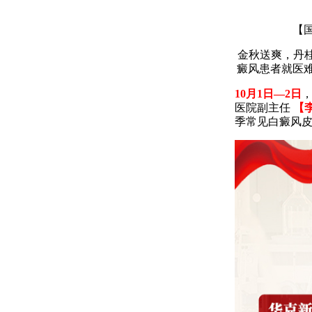
【国
金秋送爽，丹
癜风患者就医
10月1日—2日
医院副主任
【
季常见白癜风