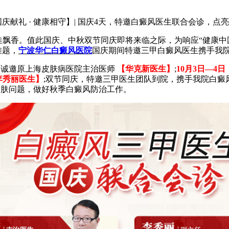
庆献礼 · 健康相守】| 国庆4天，特邀白癜风医生联合会诊，点亮
桂飘香。值此国庆、中秋双节同庆即将来临之际，为响应“健康中
难题，
宁波华仁白癜风医院
国庆期间特邀三甲白癜风医生携手我
，诚邀原上海皮肤病医院主治医师
【华克新医生】
;
10月3日—4日
李秀丽医生】
;双节同庆，特邀三甲医生团队到院，携手我院白癜
皮肤问题，做好秋季白癜风防治工作。