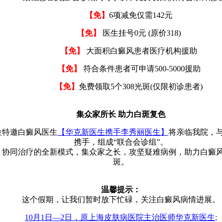
【免】
6项减免仅需142元
【免】
医生挂号0元 (原价318)
【免】
大面积白癜风患者医疗机构援助
【免】
符合条件患者可申请500-5000援助
【免】
免费领取5个308光斑(仅限初诊患者)
集众家所长 助力白斑复色
位特邀白癜风医生
【华克新医生携手李秀丽医生】
将亲临我院，
携手，组成“联合会诊组”。
、协同治疗的全新模式，集众家之长，攻坚疑难病例，助力白癜
斑。
温馨提示：
这个假期，让我们暂时放下忙碌，关注白癜风病情进展。
10月1日—2日，原上海皮肤病医院主治医师华克新医生;