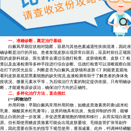
一、准确诊断，奠定治疗基础
白癜风早期症状相对隐匿，容易与其他色素减退性疾病混淆，因此准
确诊断是治疗的开始。患者发现皮肤出现异常白斑后，应及时前往正规医
院的皮肤科就诊。医生通常会通过伍德灯检查、皮肤镜检查、皮肤 CT 检
查以及血液检测等多种手段进行综合诊断。伍德灯检查可以清晰观察白斑
在灯下的荧光反应，判断是否为白癜风;皮肤镜和皮肤 CT 则能更直观地
看到皮肤基底层黑素细胞的缺失情况;血液检测有助于了解患者的身体免
疫状况、微量元素水平等，为后续治疗方案的制定提供依据。只有明确诊
断，才能避免误诊误治，确保治疗方向的正确性。
二、多样化治疗方法，直击病灶
(一)药物治疗
外用药物：早期白癜风常用外用药物，如糖皮质激素类药膏(卤米松
乳膏、糠酸莫米松乳膏等)，这类药物具有抗炎、免疫抑制的作用，能够
阻止白斑的进一步发展，并促进黑素细胞的增殖和移行，从而实现白斑复
原。但长期使用糖皮质激素可能会出现皮肤萎缩、毛细血管扩张等副作
用，因此需要在医生的指导下规范使用，逐渐减量。此外，钙调神经磷酸