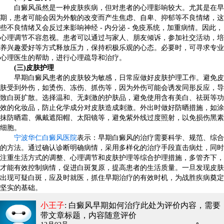
白癜风虽然是一种皮肤疾病，但对患者的心理影响较大。尤其是在早
期，患者可能会因为外貌的改变而产生焦虑、自卑、抑郁等不良情绪，这
些不良情绪又会反过来影响神经 - 内分泌 - 免疫系统，加重病情。因此，
心理调节不容忽视。患者可以通过与家人、朋友倾诉，参加社交活动，培
养兴趣爱好等方式释放压力，保持积极乐观的心态。必要时，可寻求专业
心理医生的帮助，进行心理疏导和治疗。
(三)皮肤护理
早期白癜风患者的皮肤较为敏感，日常应做好皮肤护理工作。避免皮
肤受到外伤，如烫伤、冻伤、抓伤等，因为外伤可能会诱发同形反应，导
致白斑扩散。选择温和、无刺激的护肤品，避免使用含有美白、祛斑等功
效的化妆品，防止化学成分对皮肤造成刺激。外出时做好防晒措施，如涂
抹防晒霜、佩戴遮阳帽、太阳镜等，避免紫外线过度照射，以免损伤黑素
细胞。
宁波华仁白癜风医院
表示：早期白癜风的治疗需要科学、规范、综合
的方法。通过确认诊断明确病情，采用多样化的治疗手段直击病灶，同时
注重生活方式的调整、心理调节和皮肤护理等综合护理措施，多管齐下，
才能有效控制病情，促进白斑复原，提高患者的生活质量。一旦发现皮肤
出现可疑白斑，应及时就医，抓住早期治疗的有效时机，为战胜疾病奠定
坚实的基础。
小王子
: 白癜风早期如何治疗
此处为评价内容，需要
带文章标题，内容随意评价