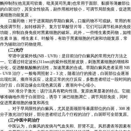
酶抑制剂(他克莫司软膏、吡美莫司乳膏)也常用于面部、黏膜等薄嫩部位
的白斑治疗，其安全性较高，副作用相对较小，可调节局部免疫，促进黑
素细胞功能复原 。
口服药物：对于进展期的早期白癜风，口服药物不可或缺。常用的有
免疫调节剂，如转移因子、复方甘草酸苷片等，它们可以调节机体的免疫
功能，抑制自身免疫对黑素细胞的破坏。此外，一些维生素类药物，如维
生素 B 族、维生素 E、叶酸等，有助于黑素细胞的代谢和功能复原，常
作为辅助治疗药物使用。
(二)光疗
窄谱中波紫外线(NB - UVB)：是目前治疗白癜风的常用光疗方法之
一。它通过特定波长(311nm)的紫外线照射皮肤，刺激黑素细胞的增殖和
分化，促进酪氨酸酶的活性，加速黑素的合成。早期白癜风患者采用 NB
- UVB 治疗，一般每周照射 2 - 3 次，随着治疗的推进，白斑部位会逐渐
出现红斑、瘙痒等反应，这是正常的光疗反应，多数患者经过一段时间的
治疗后，白斑边缘会出现色素沉着，逐渐向中心缩小。
308 准分子激光：该疗法具有靶向性强、复原效果显著的特点。它能
够准确地作用于白斑部位，诱导 T 淋巴细胞凋亡，调节局部免疫，同时
促进黑素细胞的修复和再生
。对于早局限性的白癜风，尤其是面颈部等暴露部位的白斑，308 准
分子激光治疗较好，部分患者经过几个疗程的治疗，白斑即可全部复原。
(三)中医中药治疗
中医认为，白癜风的发病与气血失和、肝肾不足、风邪袭表等因素有