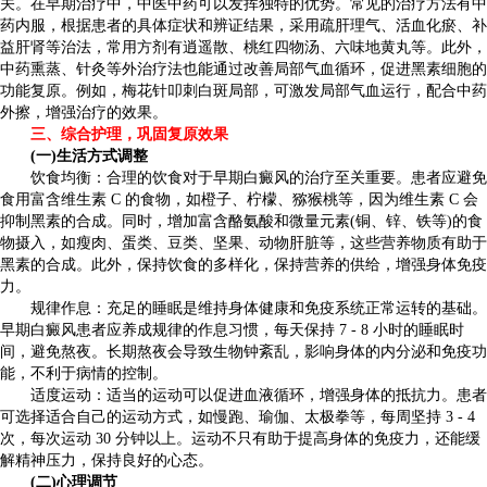
关。在早期治疗中，中医中药可以发挥独特的优势。常见的治疗方法有中
药内服，根据患者的具体症状和辨证结果，采用疏肝理气、活血化瘀、补
益肝肾等治法，常用方剂有逍遥散、桃红四物汤、六味地黄丸等。此外，
中药熏蒸、针灸等外治疗法也能通过改善局部气血循环，促进黑素细胞的
功能复原。例如，梅花针叩刺白斑局部，可激发局部气血运行，配合中药
外擦，增强治疗的效果。
三、综合护理，巩固复原效果
(一)生活方式调整
饮食均衡：合理的饮食对于早期白癜风的治疗至关重要。患者应避免
食用富含维生素 C 的食物，如橙子、柠檬、猕猴桃等，因为维生素 C 会
抑制黑素的合成。同时，增加富含酪氨酸和微量元素(铜、锌、铁等)的食
物摄入，如瘦肉、蛋类、豆类、坚果、动物肝脏等，这些营养物质有助于
黑素的合成。此外，保持饮食的多样化，保持营养的供给，增强身体免疫
力。
规律作息：充足的睡眠是维持身体健康和免疫系统正常运转的基础。
早期白癜风患者应养成规律的作息习惯，每天保持 7 - 8 小时的睡眠时
间，避免熬夜。长期熬夜会导致生物钟紊乱，影响身体的内分泌和免疫功
能，不利于病情的控制。
适度运动：适当的运动可以促进血液循环，增强身体的抵抗力。患者
可选择适合自己的运动方式，如慢跑、瑜伽、太极拳等，每周坚持 3 - 4
次，每次运动 30 分钟以上。运动不只有助于提高身体的免疫力，还能缓
解精神压力，保持良好的心态。
(二)心理调节