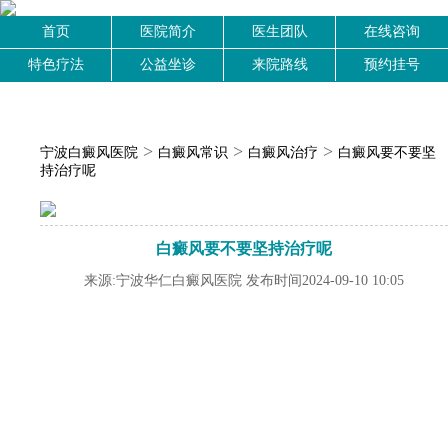
首页
医院简介
医生团队
在线咨询
特色疗法
公益坐诊
来院路线
预约挂号
>
>
>
宁波白癜风医院
白癜风常识
白癜风治疗
白癜风要不要坚
持治疗呢
白癜风要不要坚持治疗呢
来源:宁波华仁白癜风医院 发布时间2024-09-10 10:05