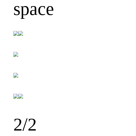
space
1
/2