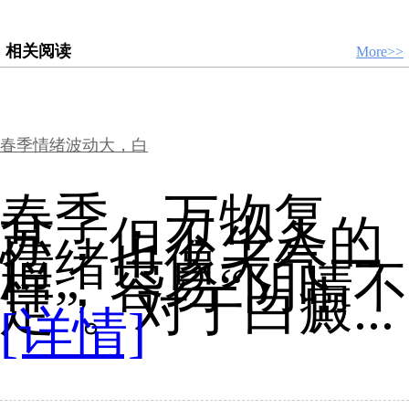
相关阅读
More>>
春季情绪波动大，白
春季，万物复
苏，但不少人的
情绪也像天气一
样，容易“阴晴不
定”。对于白癜...
[详情]