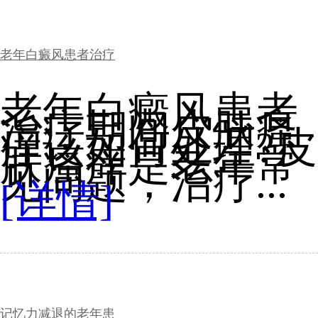
老年白癜风患者治疗
老年白癜风患者
治疗期间皮肤瘙
痒该如何处理?皮
肤瘙痒是老年常
见问题，治疗...
[详情]
记忆力减退的老年患