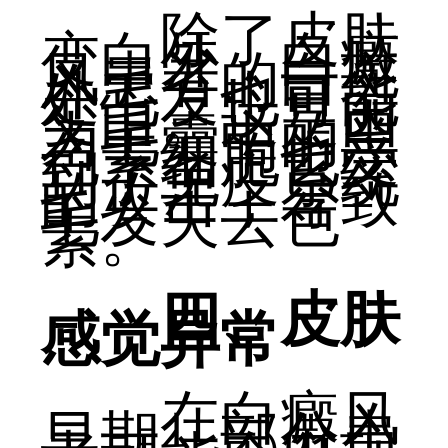
除了皮肤
变白外，白癜
风患者的白斑
处毛发也可能
变白。这是因
为毛囊中的黑
色素细胞也受
到了免疫系统
的攻击，导致
毛发失去色
素。
四、皮肤
感觉异常
在白癜风
早期，部分患