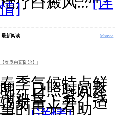
治疗白癜风...
[详
情]
最新阅读
More>>
【春季白斑防治】|
春季气候特点鲜
明，日照时间逐
渐延长，紫外线
辐射量上升。适
当的日光有助