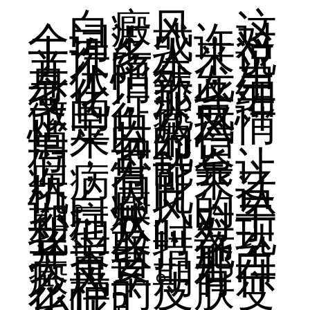
白癜风，这
个词汇或许对
于许多人来说
并不陌生，当
身体悄然发生
变化，那些细
微的征兆或许
正是白癜风悄
悄来临的信
号，忽视它
们，可能会让
疾病有可乘之
机。因此，认
识白癜风的早
期症状，对于
我们及时发现
并采取措施至
关重要。那白
癜风早期有什
么样的皮肤变
化呢?