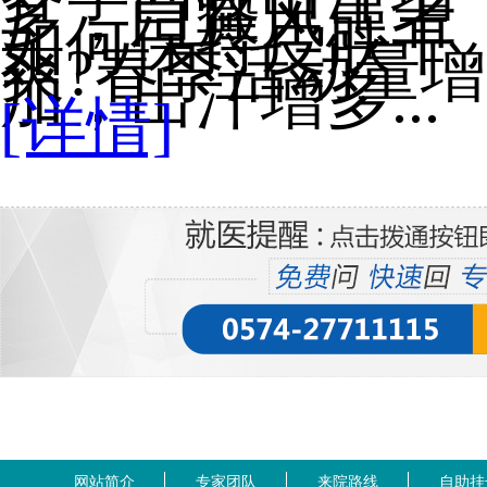
多，白癜风患者
如何保持皮肤干
爽?春季活动量增
加，出汗增多...
[详情]
网站简介
专家团队
来院路线
自助挂