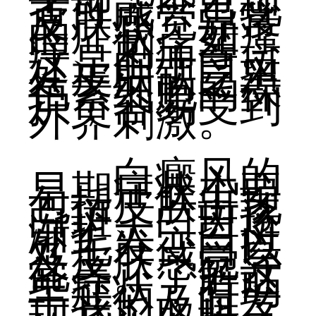
者可能会出现
皮肤感觉异常
的症状，如瘙
痒、刺痛等。
这是由于白斑
处皮肤缺乏黑
色素细胞的保
护，容易受到
外界刺激。
白癜风的
早期症状主要
包括皮肤出现
白斑、白斑逐
渐扩大、白斑
处毛发变白以
及皮肤感觉异
常等。了解这
些症状，有助
于我们及时发