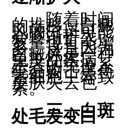
随着时间
的推移，白癜
风的白斑可能
会逐渐扩大，
数量也可能增
多。这是因为
白癜风是一种
免疫性疾病，
患者的免疫系
统会攻击黑色
素细胞，导致
皮肤失去色
素。
三、白斑
处毛发变白