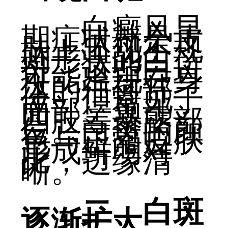
白癜风早
期症状就是皮
肤上出现不规
则形状的白
斑。这些白斑
可能出现在身
体的任何部
位，但常见于
面部、颈部、
四肢等暴露部
位。白斑的颜
色与正常皮肤
形成鲜明对
比，边缘清
晰。
二、白斑
逐渐扩大