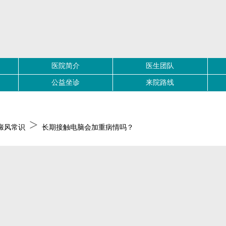
医院简介
医生团队
公益坐诊
来院路线
>
癜风常识
长期接触电脑会加重病情吗？