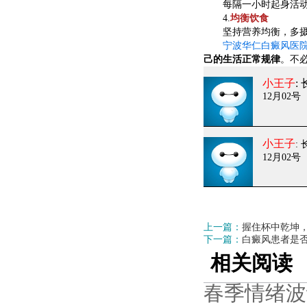
每隔一小时起身活动5
4.
均衡饮食
坚持营养均衡，多摄
宁波华仁白癜风医
己的生活正常规律
。不
小王子
:
12月02号
小王子
:
12月02号
上一篇：
握住杯中乾坤
下一篇：
白癜风患者是
相关阅读
春季情绪波