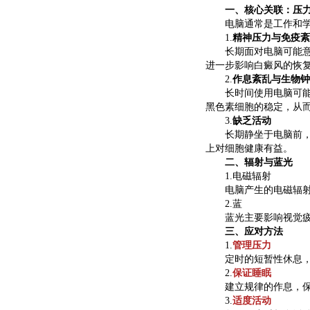
一、核心关联：压力
电脑通常是工作和学习
1.
精神压力与免疫紊
长期面对电脑可能意味
进一步影响白癜风的恢
2.
作息紊乱与生物钟
长时间使用电脑可能会
黑色素细胞的稳定，从
3.
缺乏活动
长期静坐于电脑前，活
上对细胞健康有益。
二、辐射与蓝光
1.电磁辐射
电脑产生的电磁辐射强
2.蓝
蓝光主要影响视觉疲劳
三、应对方法
1.
管理压力
定时的短暂性休息，深
2.
保证睡眠
建立规律的作息，保持
3.
适度活动