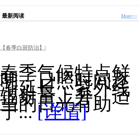
最新阅读
More>>
【春季白斑防治】|
春季气候特点鲜
明，日照时间逐
渐延长，紫外线
辐射量上升。适
当的日光有助
于...
[详情]