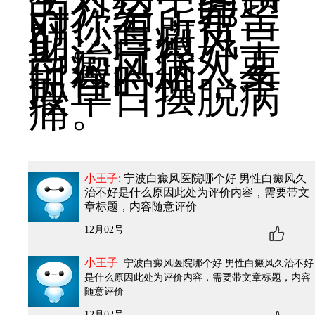
的介绍，希望
对你有所帮
助。白癜风早
期治疗很好，
白癜风病人要
抓住时机，争
取早日摆脱病
痛。
小王子
: 宁波白癜风医院哪个好 男性白癜风久
治不好是什么原因
此处为评价内容，需要带文
章标题，内容随意评价
12月02号
小王子
: 宁波白癜风医院哪个好 男性白癜风久治不好
是什么原因
此处为评价内容，需要带文章标题，内容
随意评价
12月02号