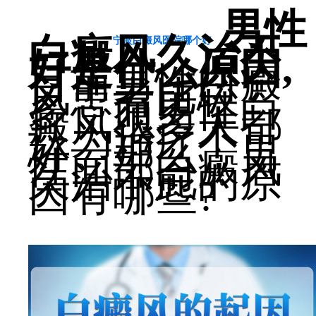
男性
白癜风久治不
宁波白癜风医院哪个好
好是什么原因,
目前男性白癜
风患者比较
多，而男性白
癜风很多人都
认为治疗不
好。那么，男
性面部白癜风
久治不愈的原
因有哪些?