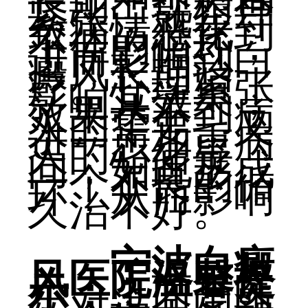
长期出现精神
紧张，就会导
致病情恶化到
不佳的循环，
进而影响到白
癜风长期治
疗。心理紧张
影响其效果，
效果达不到病
人的需要，又
进一步加重病
人的心绪疑
问，如此形成
一个不良的循
环，从而影响
久治不好。
宁波白癜
风医院温馨提
示：
上面是医
生对这个问题