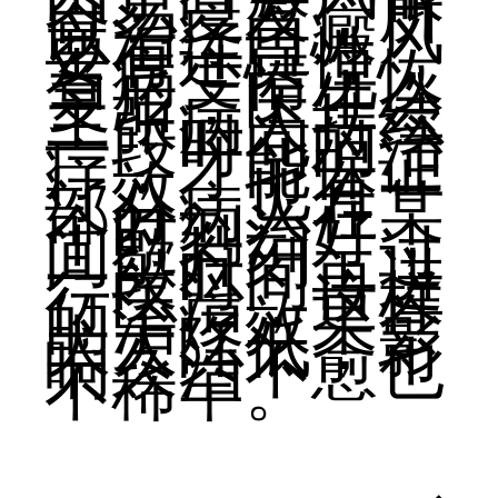
容易复发，所
以治疗白癜风
要有连贯性，
当病变情况恢
复后，医生会
主张病人持续
一段时间的治
疗，才能保证
疗效。也有一
部分病人在某
个时刻治好，
间歇片刻，过
一段时间再进
行医治，这样
的治疗效果会
大大降低，影
响久治不愈也
不稀罕。