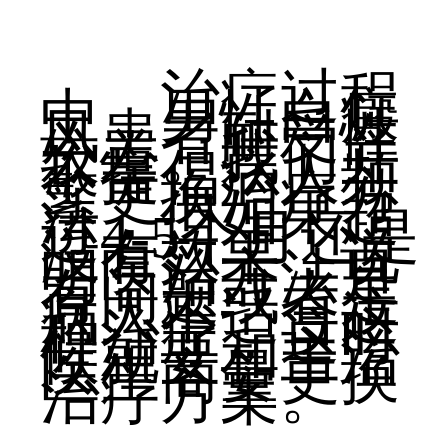
治疗过程
中，男性白癜
风患者耐受性
较差。我们并
不提倡病人频
繁更换治疗方
法，但如果超
过4-5个月还是
没有效果，说
明医治方法是
有问题或者是
病人不适合这
种治疗，这时
候就要和主治
医生商量更换
治疗方案。