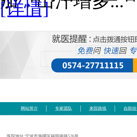
加，出汗增多...
[详情]
网站简介
专家团队
来院路线
自助挂
医院地址:宁波市海曙区丽园南路526号